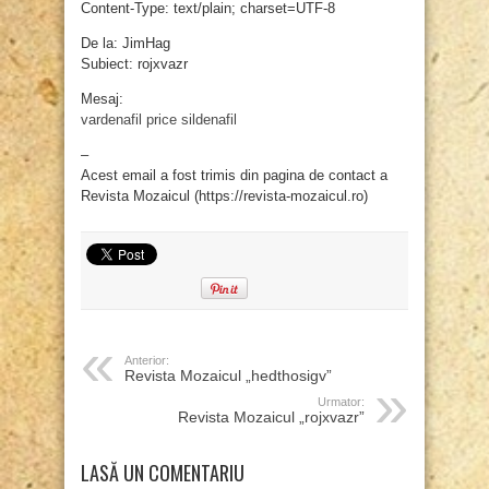
Content-Type: text/plain; charset=UTF-8
De la: JimHag
Subiect: rojxvazr
Mesaj:
vardenafil price
sildenafil
–
Acest email a fost trimis din pagina de contact a
Revista Mozaicul (https://revista-mozaicul.ro)
Anterior:
Revista Mozaicul „hedthosigv”
Urmator:
Revista Mozaicul „rojxvazr”
LASĂ UN COMENTARIU