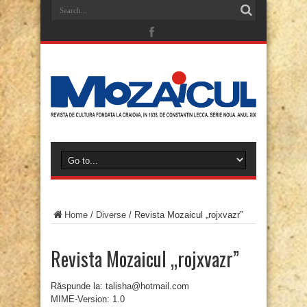
Home
/
Diverse
/
Revista Mozaicul „rojxvazr”
Revista Mozaicul „rojxvazr”
Răspunde la: talisha@hotmail.com
MIME-Version: 1.0