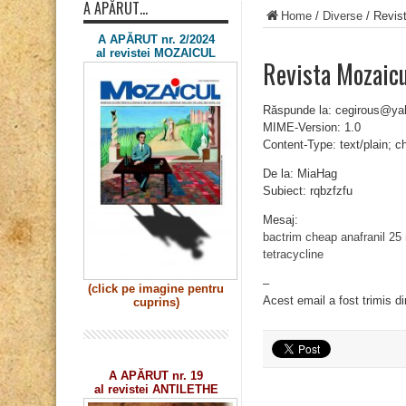
A APĂRUT…
Home
/
Diverse
/
Revist
A APĂRUT nr. 2/2024
al revistei MOZAICUL
Revista Mozaicu
Răspunde la: cegirous@y
MIME-Version: 1.0
Content-Type: text/plain; 
De la: MiaHag
Subiect: rqbzfzfu
Mesaj:
bactrim cheap
anafranil 25
tetracycline
–
(click pe imagine
pentru
Acest email a fost trimis d
cuprins)
A APĂRUT nr. 19
al revistei ANTILETHE