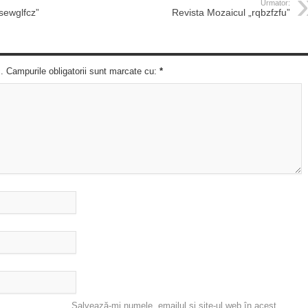
Urmator:
sewglfcz”
Revista Mozaicul „rqbzfzfu”
c. Campurile obligatorii sunt marcate cu:
*
Salvează-mi numele, emailul și site-ul web în acest