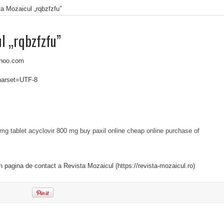
a Mozaicul „rqbzfzfu”
l „rqbzfzfu”
ahoo.com
charset=UTF-8
 mg tablet
acyclovir 800 mg
buy paxil online cheap
online purchase of
in pagina de contact a Revista Mozaicul (https://revista-mozaicul.ro)