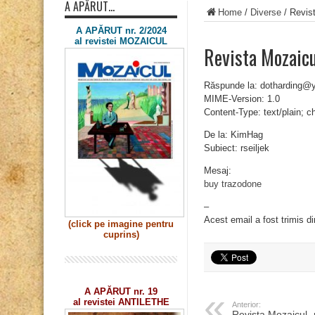
A APĂRUT…
Home
/
Diverse
/
Revist
A APĂRUT nr. 2/2024
al revistei MOZAICUL
Revista Mozaicu
Răspunde la: dotharding@
MIME-Version: 1.0
Content-Type: text/plain; 
De la: KimHag
Subiect: rseiljek
Mesaj:
buy trazodone
–
Acest email a fost trimis d
(click pe imagine
pentru
cuprins)
A APĂRUT nr. 19
al revistei ANTILETHE
Anterior:
Revista Mozaicul „r