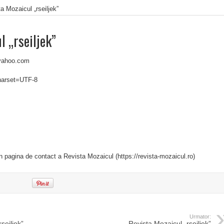
a Mozaicul „rseiljek”
l „rseiljek”
yahoo.com
charset=UTF-8
in pagina de contact a Revista Mozaicul (https://revista-mozaicul.ro)
Urmator:
seiljek”
Revista Mozaicul „rseiljek”