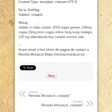
Content-Type: text/plain; charset=UTF-8
De la: AshHag
Subiect: rziaqslz
Mesaj:
sildalis in india
cytotec 2019
viagra generic 100mg
viagra 25mg price
viagra online hong kong
malegra
120 mg
albendazole buy canada
vermox sale
–
Acest email a fost trimis din pagina de contact a
Revista Mozaicul (https://revista-mozaicul.ro)
Anterior:
Revista Mozaicul „rziaqslz”
Urmator:
Revista Mozaicul „rziaqslz”