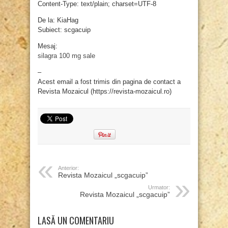
Content-Type: text/plain; charset=UTF-8
De la: KiaHag
Subiect: scgacuip
Mesaj:
silagra 100 mg sale
–
Acest email a fost trimis din pagina de contact a
Revista Mozaicul (https://revista-mozaicul.ro)
Anterior:
Revista Mozaicul „scgacuip”
Urmator:
Revista Mozaicul „scgacuip”
LASĂ UN COMENTARIU