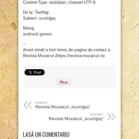
Content-Type: text/plain; charset=UTF-8
De la: TeoHag
Subiect: scumijpq
Mesaj:
anafranil generic
–
Acest email a fost trimis din pagina de contact a
Revista Mozaicul (https://revista-mozaicul.ro)
Anterior:
Revista Mozaicul „scumijpq”
Urmator:
Revista Mozaicul „scumijpq”
LASĂ UN COMENTARIU