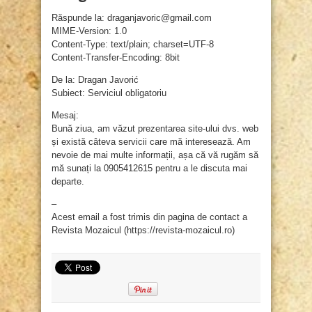
Răspunde la: draganjavoric@gmail.com
MIME-Version: 1.0
Content-Type: text/plain; charset=UTF-8
Content-Transfer-Encoding: 8bit
De la: Dragan Javorić
Subiect: Serviciul obligatoriu
Mesaj:
Bună ziua, am văzut prezentarea site-ului dvs. web
și există câteva servicii care mă interesează. Am
nevoie de mai multe informații, așa că vă rugăm să
mă sunați la 0905412615 pentru a le discuta mai
departe.
–
Acest email a fost trimis din pagina de contact a
Revista Mozaicul (https://revista-mozaicul.ro)