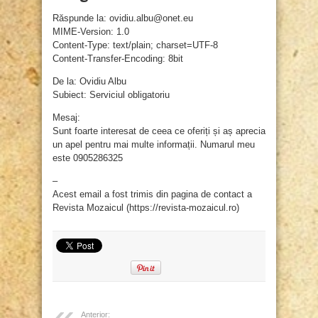
Răspunde la: ovidiu.albu@onet.eu
MIME-Version: 1.0
Content-Type: text/plain; charset=UTF-8
Content-Transfer-Encoding: 8bit
De la: Ovidiu Albu
Subiect: Serviciul obligatoriu
Mesaj:
Sunt foarte interesat de ceea ce oferiți și aș aprecia
un apel pentru mai multe informații. Numarul meu
este 0905286325
–
Acest email a fost trimis din pagina de contact a
Revista Mozaicul (https://revista-mozaicul.ro)
Anterior: