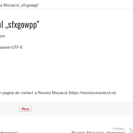
ta Mozaicul „sfxgowpp”
ul „sfxgowpp”
com
charset=UTF-8
in pagina de contact a Revista Mozaicul (https://revista-mozaicul.ro)
Urmator:
„sfxgowpp”
Revista Mozaicul „sfxgowpp”