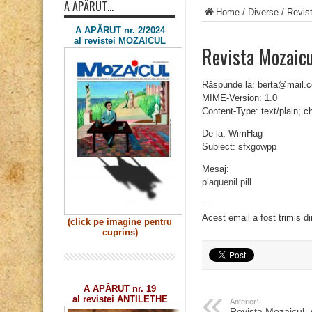
A APĂRUT…
Home
/
Diverse
/
Revis
A APĂRUT nr. 2/2024
al revistei MOZAICUL
Revista Mozaic
Răspunde la: berta@mail.
MIME-Version: 1.0
Content-Type: text/plain; 
De la: WimHag
Subiect: sfxgowpp
Mesaj:
plaquenil pill
–
Acest email a fost trimis d
(click pe imagine
pentru
cuprins)
A APĂRUT nr. 19
al revistei ANTILETHE
Anterior:
Revista Mozaicul 