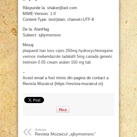
Răspunde la: shaker@aol.com
MIME-Version: 1.0
Content-Type: text/plain; charset=UTF-8
De la: AlanHag
Subiect: sjbymsmsnc
Mesaj:
plaquenil hair loss
cipro 250mg
hydroxychloroquine
vermox mebendazole
tadalafil 5mg canada generic
tretinoin 0.05 cream
aralen 150 mg tab
–
Acest email a fost trimis din pagina de contact a
Revista Mozaicul (https://revista-mozaicul.ro)
Anterior:
Revista Mozaicul „sjbymsmsnc”