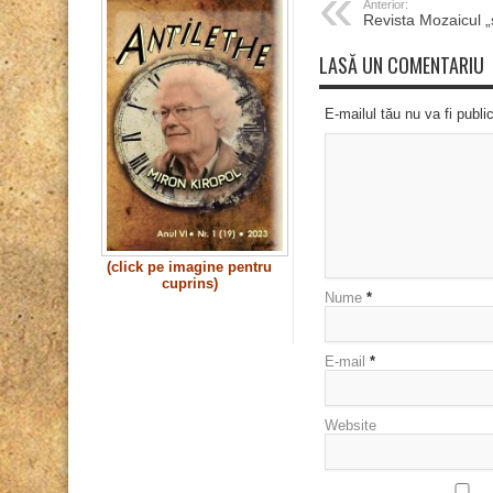
Anterior:
Revista Mozaicul „
LASĂ UN COMENTARIU
E-mailul tău nu va fi publi
(click pe imagine pentru
cuprins)
Nume
*
E-mail
*
Website