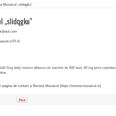
a Mozaicul „slidqgku”
l „slidqgku”
uk@aol.com
charset=UTF-8
lafil 5mg daily mexico
albenza otc
bactrim ds 800
lasix 40 mg price
cephalex
line
in pagina de contact a Revista Mozaicul (https://revista-mozaicul.ro)