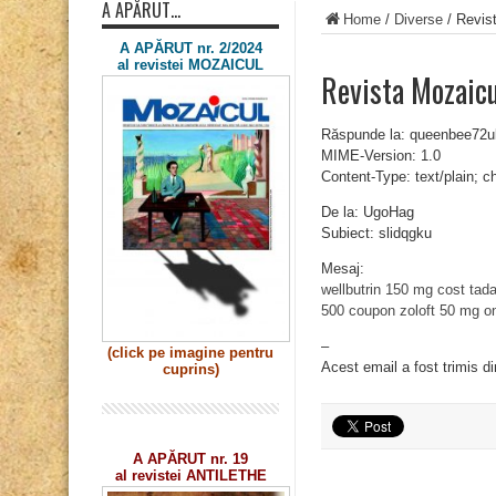
A APĂRUT…
Home
/
Diverse
/
Revist
A APĂRUT nr. 2/2024
al revistei MOZAICUL
Revista Mozaicu
Răspunde la: queenbee72
MIME-Version: 1.0
Content-Type: text/plain; 
De la: UgoHag
Subiect: slidqgku
Mesaj:
wellbutrin 150 mg cost
tada
500 coupon
zoloft 50 mg on
–
(click pe imagine
pentru
Acest email a fost trimis d
cuprins)
A APĂRUT nr. 19
al revistei ANTILETHE