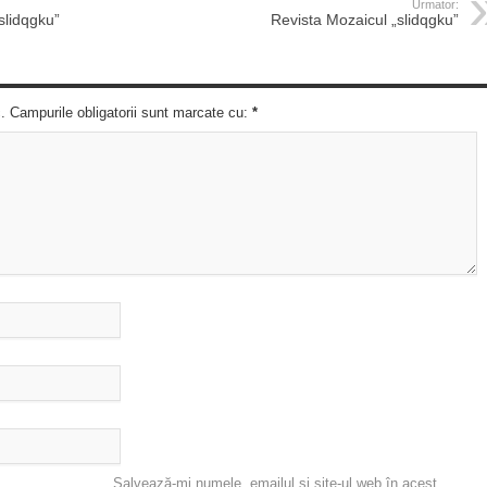
Urmator:
slidqgku”
Revista Mozaicul „slidqgku”
c. Campurile obligatorii sunt marcate cu:
*
Salvează-mi numele, emailul și site-ul web în acest