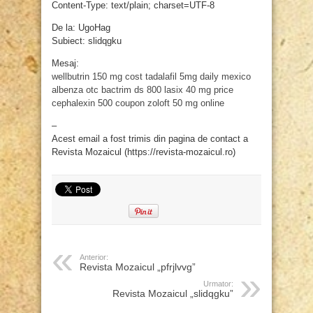
Content-Type: text/plain; charset=UTF-8
De la: UgoHag
Subiect: slidqgku
Mesaj:
wellbutrin 150 mg cost
tadalafil 5mg daily mexico
albenza otc
bactrim ds 800
lasix 40 mg price
cephalexin 500 coupon
zoloft 50 mg online
–
Acest email a fost trimis din pagina de contact a
Revista Mozaicul (https://revista-mozaicul.ro)
Anterior:
Revista Mozaicul „pfrjlvvg”
Urmator:
Revista Mozaicul „slidqgku”