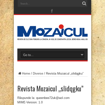
Home
/
Diverse
/
Revista Mozaicul „slidqgku”
Revista Mozaicul „slidqgku”
Răspunde la: queenbee72uk@aol.com
MIME-Version: 1.0