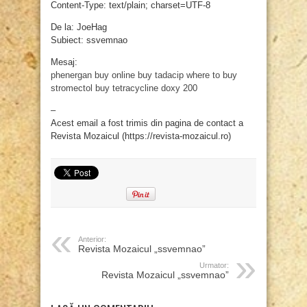
Content-Type: text/plain; charset=UTF-8
De la: JoeHag
Subiect: ssvemnao
Mesaj:
phenergan buy online
buy tadacip
where to buy
stromectol
buy tetracycline
doxy 200
–
Acest email a fost trimis din pagina de contact a
Revista Mozaicul (https://revista-mozaicul.ro)
Anterior:
Revista Mozaicul „ssvemnao”
Urmator:
Revista Mozaicul „ssvemnao”