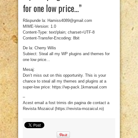
for one low price…”
Răspunde la: Hamiss4089@gmail.com
MIME-Version: 1.0
Content-Type: text/plain; charset=UTF-8
Content-Transfer-Encoding: 8bit
De la: Cherry Wilis
Subiect: Steal all my WP plugins and themes for
one low price…
Mesaj:
Don’t miss out on this opportunity. This is your
chance to steal all my themes and plugins at a
super-low price: https://wp-pack.1kmanual.com
–
Acest email a fost trimis din pagina de contact a
Revista Mozaicul (https://revista-mozaicul.ro)