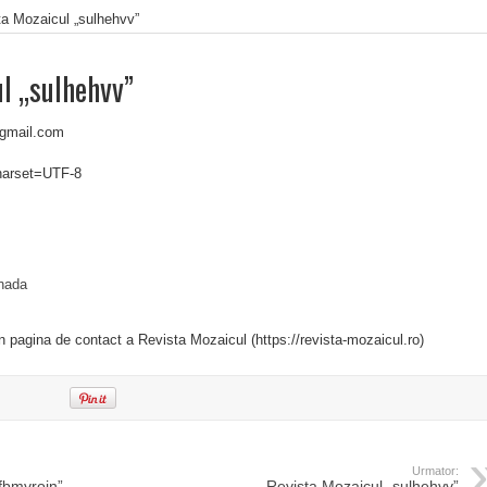
ta Mozaicul „sulhehvv”
l „sulhehvv”
gmail.com
charset=UTF-8
nada
in pagina de contact a Revista Mozaicul (https://revista-mozaicul.ro)
Urmator:
fbmvrojn”
Revista Mozaicul „sulhehvv”