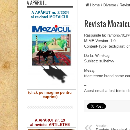
A APĂRUT…
Home
/
Diverse
/
Revis
A APĂRUT nr. 2/2024
al revistei MOZAICUL
Revista Mozaicu
Răspunde la: ramon6701@
MIME-Version: 1.0
Content-Type: text/plain; 
De la: WimHag
Subiect: sulhehvv
Mesaj:
triamterene brand name ca
–
Acest email a fost trimis d
(click pe imagine
pentru
cuprins)
A APĂRUT nr. 19
al revistei ANTILETHE
Anterior:
Revista Mozaicul „