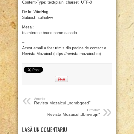
Content-Type: text/plain; charset=UTF-8
De la: WimHag
Subiect: sulhehvv
Mesaj:
triamterene brand name canada
–
Acest email a fost trimis din pagina de contact a
Revista Mozaicul (https://revista-mozaicul.ro)
Anterior:
Revista Mozaicul „nqmbgoed”
Urmator:
Revista Mozaicul „fbmvrojn”
LASĂ UN COMENTARIU