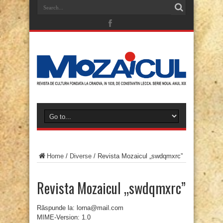
Home
/
Diverse
/
Revista Mozaicul „swdqmxrc”
Revista Mozaicul „swdqmxrc”
Răspunde la: lorna@mail.com
MIME-Version: 1.0