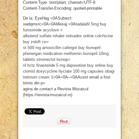
Content-Type: text/plain; charset=UTF-8
Content-Transfer-Encoding: quoted-printable
De la: EyeHag =0ASubiect:
swdqmxrc=0A=0AMesaj:=0A
tadalafil 5mg
buy
furosimide
acyclovir
=
albuterol sulfate inhaler
nolvadex online
colchicine
buy
zoloft co=
st
500 mg amoxicillin
cafergot buy
lisinopril
phenergan
medication metformin
lisinopril 10mg
tablets
stromectol
lisinop=
ril hctz
finasteride 5 mg
dapoxetine buy online
buy
clomid
doxycycline hyclate 100 mg capsules
obagi
tretinoin cream 1
=0A=0A–=0AAcest email a fost
trimis din p=
agina de contact a Revista Mozaicul
(https://revista-mozaicul.ro)