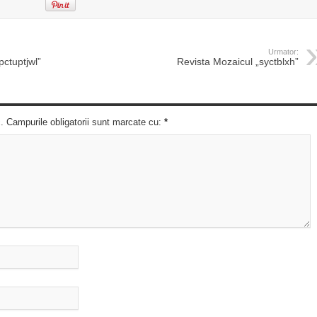
Urmator:
pctuptjwl”
Revista Mozaicul „syctblxh”
c. Campurile obligatorii sunt marcate cu:
*