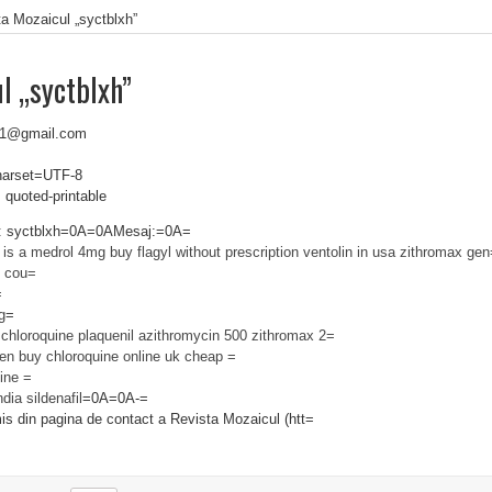
a Mozaicul „syctblxh”
l „syctblxh”
571@gmail.com
charset=UTF-8
 quoted-printable
t: syctblxh=0A=0AMesaj:=0A=
is a medrol 4mg
buy flagyl without prescription
ventolin in usa
zithromax gen
g cou=
=
g
=
 chloroquine
plaquenil
azithromycin 500
zithromax 2=
len
buy chloroquine online uk
cheap =
ine =
ndia sildenafil
=0A=0A-=
is din pagina de contact a Revista Mozaicul (htt=