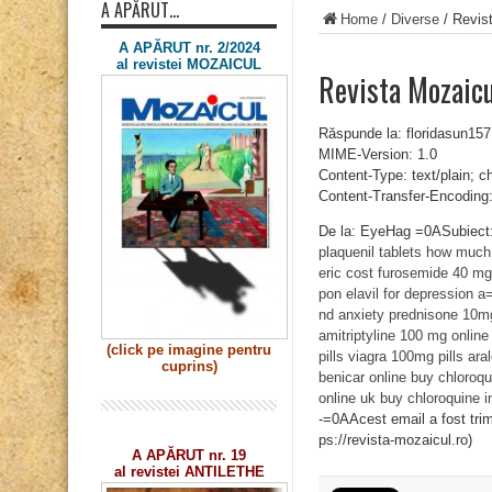
A APĂRUT…
Home
/
Diverse
/
Revist
A APĂRUT nr. 2/2024
al revistei MOZAICUL
Revista Mozaicu
Răspunde la: floridasun1
MIME-Version: 1.0
Content-Type: text/plain; 
Content-Transfer-Encoding:
De la: EyeHag =0ASubiec
plaquenil tablets
how much 
eric cost
furosemide 40 m
pon
elavil for depression a
nd anxiety
prednisone 10m
amitriptyline 100 mg
online
(click pe imagine
pentru
pills
viagra 100mg pills
ara
cuprins)
benicar online
buy chloroqu
online uk
buy chloroquine
i
-=0AAcest email a fost trim
ps://revista-mozaicul.ro)
A APĂRUT nr. 19
al revistei ANTILETHE