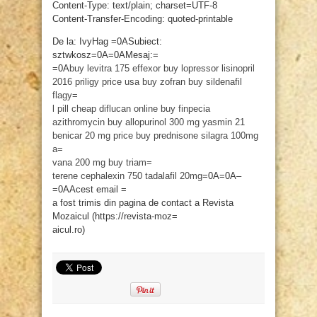
Content-Type: text/plain; charset=UTF-8
Content-Transfer-Encoding: quoted-printable
De la: IvyHag =0ASubiect:
sztwkosz=0A=0AMesaj:=
=0A
buy levitra
175 effexor
buy lopressor
lisinopril
2016
priligy price usa
buy zofran
buy sildenafil
flagy=
l pill
cheap diflucan online
buy finpecia
azithromycin buy
allopurinol 300 mg
yasmin 21
benicar 20 mg price
buy prednisone
silagra 100mg
a=
vana 200 mg
buy triam=
terene
cephalexin 750
tadalafil 20mg
=0A=0A–
=0AAcest email =
a fost trimis din pagina de contact a Revista
Mozaicul (https://revista-moz=
aicul.ro)