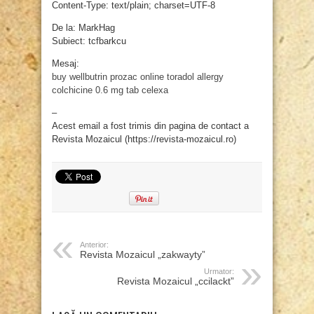
Content-Type: text/plain; charset=UTF-8
De la: MarkHag
Subiect: tcfbarkcu
Mesaj:
buy wellbutrin
prozac online
toradol allergy
colchicine 0.6 mg tab
celexa
–
Acest email a fost trimis din pagina de contact a
Revista Mozaicul (https://revista-mozaicul.ro)
Anterior:
Revista Mozaicul „zakwayty”
Urmator:
Revista Mozaicul „ccilackt”