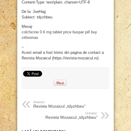
Content-Type: text/plain; charset=UTF-8
De la: JoeHag
Subiect: tdyzhbeu
Mesaj:
colchicine 0.6 mg tablet price
buspar pill
buy
zithromax
–
Acest email a fost trimis din pagina de contact a
Revista Mozaicul (https://revista-mozaicul.ro)
Anterior:
Revista Mozaicul „tdyzhbeu”
Urmator:
Revista Mozaicul „tdyzhbeu”