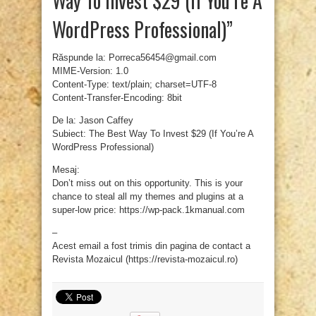
Way To Invest $29 (If You’re A
WordPress Professional)”
Răspunde la: Porreca56454@gmail.com
MIME-Version: 1.0
Content-Type: text/plain; charset=UTF-8
Content-Transfer-Encoding: 8bit
De la: Jason Caffey
Subiect: The Best Way To Invest $29 (If You’re A
WordPress Professional)
Mesaj:
Don’t miss out on this opportunity. This is your
chance to steal all my themes and plugins at a
super-low price: https://wp-pack.1kmanual.com
–
Acest email a fost trimis din pagina de contact a
Revista Mozaicul (https://revista-mozaicul.ro)