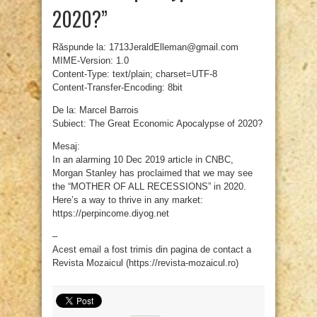
2020?”
Răspunde la: 1713JeraldElleman@gmail.com
MIME-Version: 1.0
Content-Type: text/plain; charset=UTF-8
Content-Transfer-Encoding: 8bit
De la: Marcel Barrois
Subiect: The Great Economic Apocalypse of 2020?
Mesaj:
In an alarming 10 Dec 2019 article in CNBC,
Morgan Stanley has proclaimed that we may see
the “MOTHER OF ALL RECESSIONS” in 2020.
Here’s a way to thrive in any market:
https://perpincome.diyog.net
–
Acest email a fost trimis din pagina de contact a
Revista Mozaicul (https://revista-mozaicul.ro)