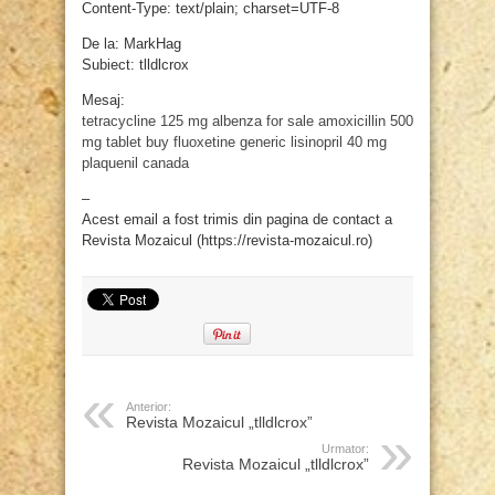
Content-Type: text/plain; charset=UTF-8
De la: MarkHag
Subiect: tlldlcrox
Mesaj:
tetracycline 125 mg
albenza for sale
amoxicillin 500
mg tablet
buy fluoxetine
generic lisinopril 40 mg
plaquenil canada
–
Acest email a fost trimis din pagina de contact a
Revista Mozaicul (https://revista-mozaicul.ro)
Anterior:
Revista Mozaicul „tlldlcrox”
Urmator:
Revista Mozaicul „tlldlcrox”