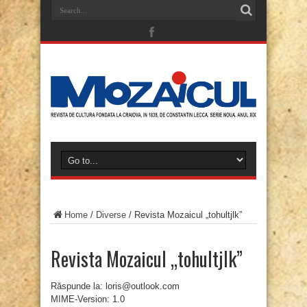
Home
/
Diverse
/
Revista Mozaicul „tohultjlk”
Revista Mozaicul „tohultjlk”
Răspunde la: loris@outlook.com
MIME-Version: 1.0