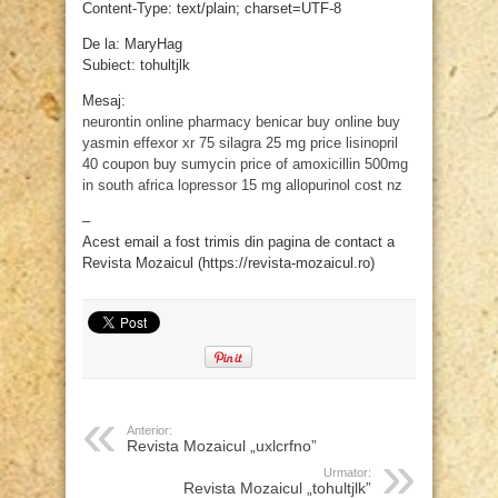
Content-Type: text/plain; charset=UTF-8
De la: MaryHag
Subiect: tohultjlk
Mesaj:
neurontin online pharmacy
benicar buy online
buy
yasmin
effexor xr 75
silagra 25 mg price
lisinopril
40 coupon
buy sumycin
price of amoxicillin 500mg
in south africa
lopressor 15 mg
allopurinol cost nz
–
Acest email a fost trimis din pagina de contact a
Revista Mozaicul (https://revista-mozaicul.ro)
Anterior:
Revista Mozaicul „uxlcrfno”
Urmator:
Revista Mozaicul „tohultjlk”