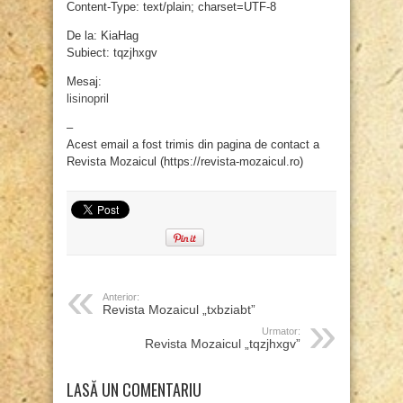
Content-Type: text/plain; charset=UTF-8
De la: KiaHag
Subiect: tqzjhxgv
Mesaj:
lisinopril
–
Acest email a fost trimis din pagina de contact a
Revista Mozaicul (https://revista-mozaicul.ro)
Anterior:
Revista Mozaicul „txbziabt”
Urmator:
Revista Mozaicul „tqzjhxgv”
LASĂ UN COMENTARIU