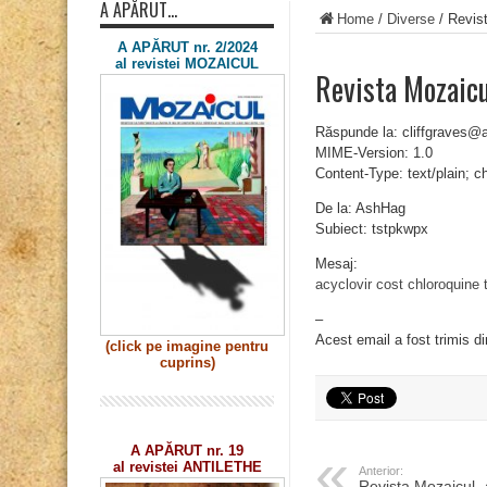
A APĂRUT…
Home
/
Diverse
/
Revis
A APĂRUT nr. 2/2024
al revistei MOZAICUL
Revista Mozaic
Răspunde la: cliffgraves@
MIME-Version: 1.0
Content-Type: text/plain; 
De la: AshHag
Subiect: tstpkwpx
Mesaj:
acyclovir cost
chloroquine 
–
Acest email a fost trimis d
(click pe imagine
pentru
cuprins)
A APĂRUT nr. 19
al revistei ANTILETHE
Anterior:
Revista Mozaicul „a