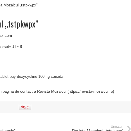
ta Mozaicul „tstpkwpx”
ul „tstpkwpx”
aol.com
charset=UTF-8
tablet
buy doxycycline 100mg canada
in pagina de contact a Revista Mozaicul (https://revista-mozaicul.ro)
Urmator:
iiihovjy”
Revista Mozaicul „tstpkwpx”