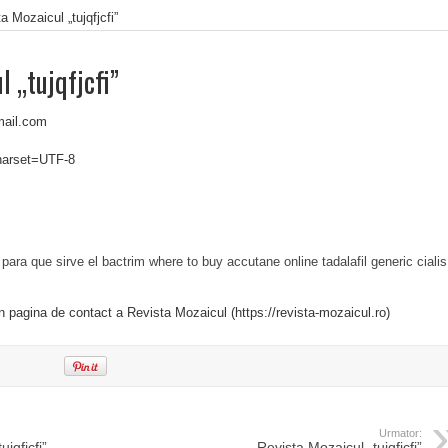
a Mozaicul „tujqfjcfi”
l „tujqfjcfi”
mail.com
charset=UTF-8
para que sirve el bactrim
where to buy accutane online
tadalafil generic cialis
in pagina de contact a Revista Mozaicul (https://revista-mozaicul.ro)
Urmator:
jqfjcfi”
Revista Mozaicul „tujqfjcfi”