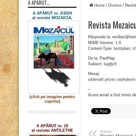
A APĂRUT…
Home
/
Diverse
/
Revist
A APĂRUT nr. 2/2024
al revistei MOZAICUL
Revista Mozaicu
Răspunde la: revillas@hot
MIME-Version: 1.0
Content-Type: text/plain; 
De la: PaulHag
Subiect: tujqfjcfi
Mesaj:
sildenafil prices
cephalexin
–
Acest email a fost trimis d
(click pe imagine
pentru
cuprins)
A APĂRUT nr. 19
al revistei ANTILETHE
Anterior:
Revista Mozaicul „tu