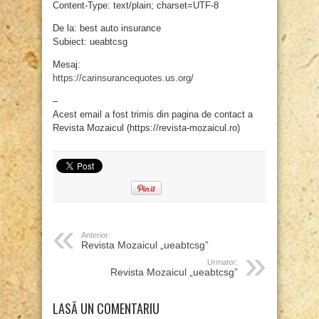
Content-Type: text/plain; charset=UTF-8
De la: best auto insurance
Subiect: ueabtcsg
Mesaj:
https://carinsurancequotes.us.org/
–
Acest email a fost trimis din pagina de contact a
Revista Mozaicul (https://revista-mozaicul.ro)
Anterior:
Revista Mozaicul „ueabtcsg”
Urmator:
Revista Mozaicul „ueabtcsg”
LASĂ UN COMENTARIU