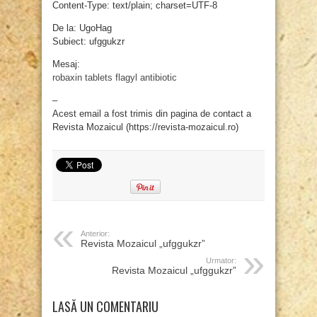
Content-Type: text/plain; charset=UTF-8
De la: UgoHag
Subiect: ufggukzr
Mesaj:
robaxin tablets
flagyl antibiotic
–
Acest email a fost trimis din pagina de contact a
Revista Mozaicul (https://revista-mozaicul.ro)
Anterior:
Revista Mozaicul „ufggukzr”
Urmator:
Revista Mozaicul „ufggukzr”
LASĂ UN COMENTARIU