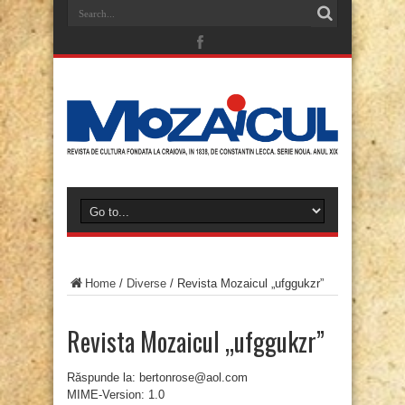
Home
/
Diverse
/
Revista Mozaicul „ufggukzr”
Revista Mozaicul „ufggukzr”
Răspunde la: bertonrose@aol.com
MIME-Version: 1.0