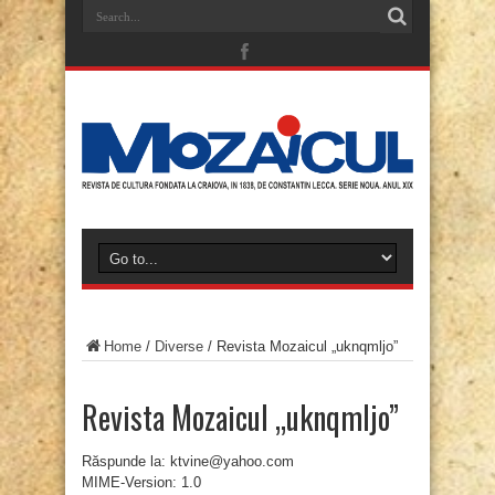
Home
/
Diverse
/
Revista Mozaicul „uknqmljo”
Revista Mozaicul „uknqmljo”
Răspunde la: ktvine@yahoo.com
MIME-Version: 1.0