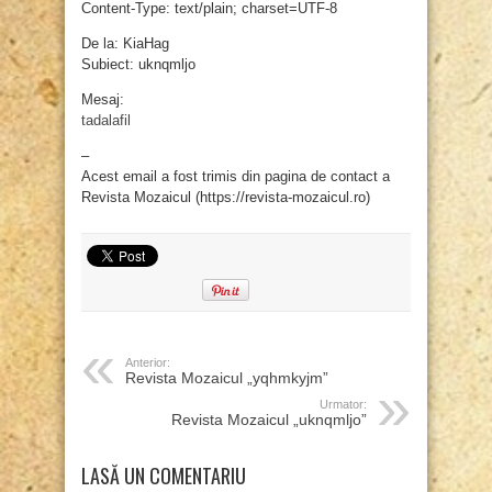
Content-Type: text/plain; charset=UTF-8
De la: KiaHag
Subiect: uknqmljo
Mesaj:
tadalafil
–
Acest email a fost trimis din pagina de contact a
Revista Mozaicul (https://revista-mozaicul.ro)
Anterior:
Revista Mozaicul „yqhmkyjm”
Urmator:
Revista Mozaicul „uknqmljo”
LASĂ UN COMENTARIU