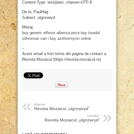
Content-Type: text/plain; charset=UTF-8
De la: PaulHag
Subiect: ulgnzwryd
Mesaj:
buy generic effexor
albenza price
buy toradol
zithromax
can i buy azithromycin online
–
Acest email a fost trimis din pagina de contact a
Revista Mozaicul (https://revista-mozaicul.ro)
Anterior:
Revista Mozaicul „ulgnzwryd”
Urmator:
Revista Mozaicul „ulgnzwryd”