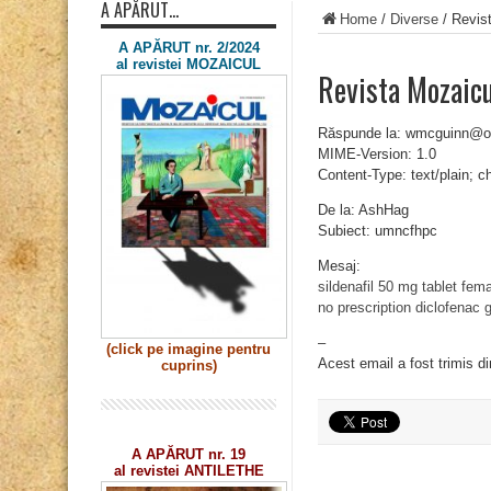
A APĂRUT…
Home
/
Diverse
/
Revis
A APĂRUT nr. 2/2024
al revistei MOZAICUL
Revista Mozaic
Răspunde la: wmcguinn@o
MIME-Version: 1.0
Content-Type: text/plain; 
De la: AshHag
Subiect: umncfhpc
Mesaj:
sildenafil 50 mg tablet
fema
no prescription
diclofenac g
–
(click pe imagine
pentru
Acest email a fost trimis d
cuprins)
A APĂRUT nr. 19
al revistei ANTILETHE