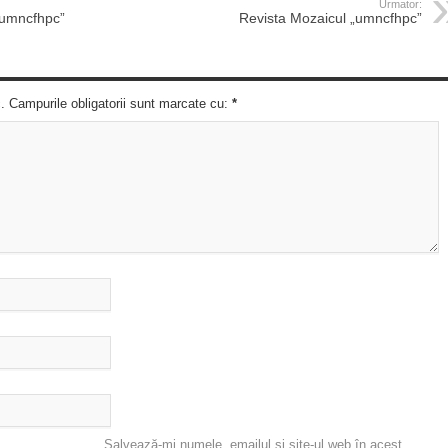
Urmator:
„umncfhpc”
Revista Mozaicul „umncfhpc”
c. Campurile obligatorii sunt marcate cu:
*
Salvează-mi numele, emailul și site-ul web în acest