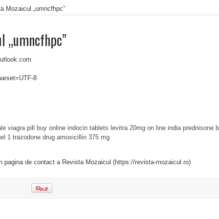
ta Mozaicul „umncfhpc”
ul „umncfhpc”
utlook.com
charset=UTF-8
le viagra pill buy online
indocin tablets
levitra 20mg on line india
prednisone 
el 1
trazodone drug
amoxicillin 375 mg
in pagina de contact a Revista Mozaicul (https://revista-mozaicul.ro)