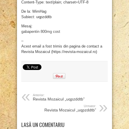
Content-Type: text/plain; charset=UTF-8
De la: WimHag
Subiect: uqpzddtb
Mesaj:
gabapentin 800mg cost
–
Acest email a fost trimis din pagina de contact a
Revista Mozaicul (https://revista-mozaicul.ro)
Anterior:
Revista Mozaicul „uqpzddtb”
Urmator:
Revista Mozaicul „uqpzddtb”
LASĂ UN COMENTARIU