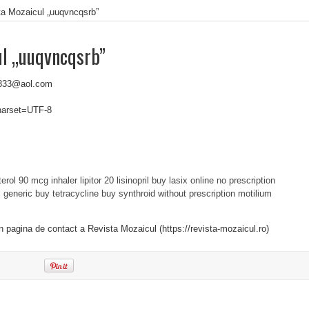
ta Mozaicul „uuqvncqsrb”
ul „uuqvncqsrb”
9833@aol.com
charset=UTF-8
terol 90 mcg inhaler
lipitor 20
lisinopril
buy lasix online no prescription
l generic
buy tetracycline
buy synthroid without prescription
motilium
in pagina de contact a Revista Mozaicul (https://revista-mozaicul.ro)