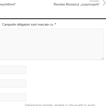
Urmator:
teyvhtfxml”
Revista Mozaicul „uuqvncqsrb”
c. Campurile obligatorii sunt marcate cu:
*
Salvează-mi numele, emailul și site-ul web în acest