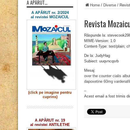
A APĂRUT…
Home
/
Diverse
/
Revis
A APĂRUT nr. 2/2024
al revistei MOZAICUL
Revista Mozaic
Răspunde la: stevecook2
MIME-Version: 1.0
Content-Type: text/plain; 
De la: JudyHag
Subiect: uuqvncqsrb
Mesaj:
over the counter cialis
albu
dapoxetine 60mg
vardenafi
–
(click pe imagine
pentru
Acest email a fost trimis d
cuprins)
A APĂRUT nr. 19
al revistei ANTILETHE