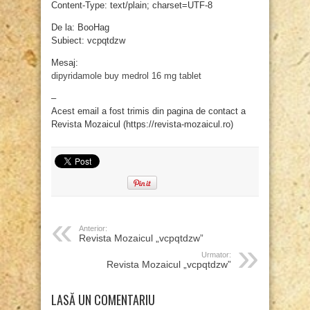
Content-Type: text/plain; charset=UTF-8
De la: BooHag
Subiect: vcpqtdzw
Mesaj:
dipyridamole buy
medrol 16 mg tablet
–
Acest email a fost trimis din pagina de contact a
Revista Mozaicul (https://revista-mozaicul.ro)
Anterior:
Revista Mozaicul „vcpqtdzw”
Urmator:
Revista Mozaicul „vcpqtdzw”
LASĂ UN COMENTARIU