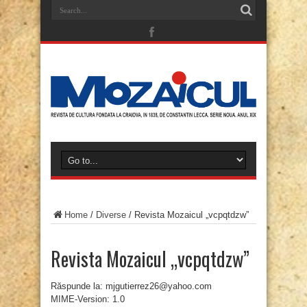
Home
/
Diverse
/
Revista Mozaicul „vcpqtdzw”
Revista Mozaicul „vcpqtdzw”
Răspunde la: mjgutierrez26@yahoo.com
MIME-Version: 1.0