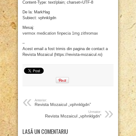
Content-Type: text/plain; charset=UTF-8
De la: MarkHag
Subiect: vphnklgdn
Mesaj:
vermox medication
finpecia 1mg
zithromax
–
Acest email a fost trimis din pagina de contact a
Revista Mozaicul (https://revista-mozaicul.ro)
Anterior:
Revista Mozaicul „vphnklgdn”
Urmator:
Revista Mozaicul „vphnklgdn”
LASĂ UN COMENTARIU