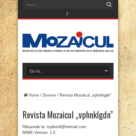
Home
/
Diverse
/
Revista Mozaicul „vphnklgdn”
Revista Mozaicul „vphnklgdn”
Răspunde la: tspiker4@hotmail.com
MIME-Version: 1.0