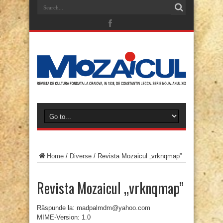
Home
/
Diverse
/
Revista Mozaicul „vrknqmap”
Revista Mozaicul „vrknqmap”
Răspunde la: madpalmdm@yahoo.com
MIME-Version: 1.0