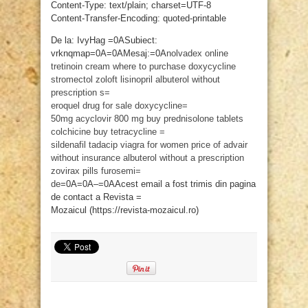
Content-Type: text/plain; charset=UTF-8
Content-Transfer-Encoding: quoted-printable
De la: IvyHag =0ASubiect:
vrknqmap=0A=0AMesaj:=0A
nolvadex online
tretinoin cream
where to purchase doxycycline
stromectol
zoloft
lisinopril
albuterol without
prescription
s=
eroquel drug for sale
doxycycline=
50mg
acyclovir 800 mg
buy prednisolone tablets
colchicine
buy tetracycline
=
sildenafil
tadacip
viagra for women
price of advair
without insurance
albuterol without a prescription
zovirax pills
furosemi=
de
=0A=0A–=0AAcest email a fost trimis din pagina
de contact a Revista =
Mozaicul (https://revista-mozaicul.ro)