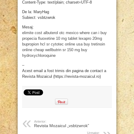
Content-Type: text/plain; charset=UTF-8
De la: MaryHag
Subiect: vsbtzwrok
Mesaj:
elimite cost
albuterol otc mexico
where can i buy
propecia
fluoxetine 10 mg tablet
lexapro 20mg
bupropion hcl sr
cytotec online usa
buy tretinoin
online cheap
wellbutrin sr 150 mg
buy
hydroxychloroquine
–
Acest email a fost trimis din pagina de contact a
Revista Mozaicul (https://revista-mozaicul.ro)
Anterior:
Revista Mozaicul „vsbtzwrok”
Urmator: