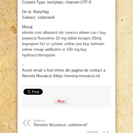
Content-Type: text/plain; charset=UTF-8
De la: MaryHag
Subiect: vsbtzwrok
Mesaj:
elimite cost
albuterol otc mexico
where can i buy
propecia
fluoxetine 10 mg tablet
lexapro 20mg
bupropion hcl sr
cytotec online usa
buy tretinoin
online cheap
wellbutrin sr 150 mg
buy
hydroxychloroquine
–
Acest email a fost trimis din pagina de contact a
Revista Mozaicul (https://revista-mozaicul.ro)
Anterior:
Revista Mozaicul „vsbtzwrok”
Urmator: