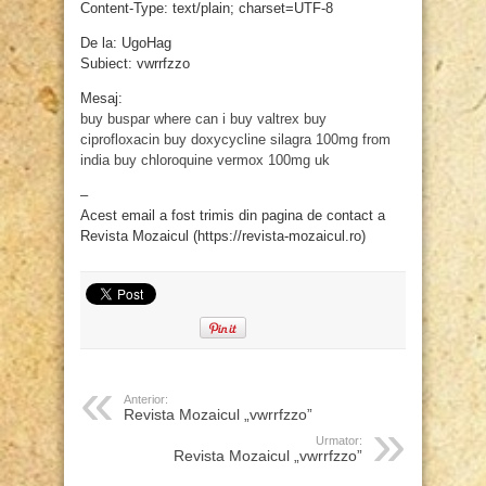
Content-Type: text/plain; charset=UTF-8
De la: UgoHag
Subiect: vwrrfzzo
Mesaj:
buy buspar
where can i buy valtrex
buy
ciprofloxacin
buy doxycycline
silagra 100mg from
india
buy chloroquine
vermox 100mg uk
–
Acest email a fost trimis din pagina de contact a
Revista Mozaicul (https://revista-mozaicul.ro)
Anterior:
Revista Mozaicul „vwrrfzzo”
Urmator:
Revista Mozaicul „vwrrfzzo”