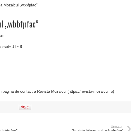
ta Mozaicul „wbbfpfac”
ul „wbbfpfac”
com
charset=UTF-8
in pagina de contact a Revista Mozaicul (https://revista-mozaicul.ro)
Urmator:
„wbbfpfac”
Revista Mozaicul „wbbfpfac”