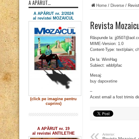
A APĂRUT…
Home
/
Diverse
/
Revis
A APĂRUT nr. 2/2024
al revistei MOZAICUL
Revista Mozaic
Răspunde la: jj0507@aol.
MIME-Version: 1.0
Content-Type: text/plain; 
De la: WimHag
Subiect: wbbfpfac
Mesaj:
buy dapoxetine
–
Acest email a fost trimis d
(click pe imagine
pentru
cuprins)
A APĂRUT nr. 19
al revistei ANTILETHE
Anterior:
Revista Mozaicul 