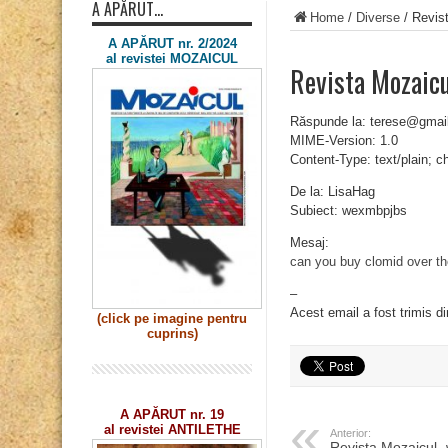
A APĂRUT…
Home
/
Diverse
/
Revis
A APĂRUT nr. 2/2024
al revistei MOZAICUL
Revista Mozaic
Răspunde la: terese@gmai
MIME-Version: 1.0
Content-Type: text/plain; 
De la: LisaHag
Subiect: wexmbpjbs
Mesaj:
can you buy clomid over th
–
Acest email a fost trimis d
(click pe imagine
pentru
cuprins)
A APĂRUT nr. 19
al revistei ANTILETHE
Anterior:
Revista Mozaicul 