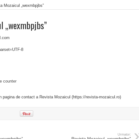
ta Mozaicul „wexmbpjbs”
ul „wexmbpjbs”
l.com
charset=UTF-8
e counter
in pagina de contact a Revista Mozaicul (https://revista-mozaicul.ro)
Urmator:
„wexmbpjbs”
Revista Mozaicul „wexmbpjbs”