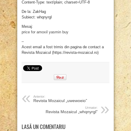
Content-Type: text/plain; charset=UTF-8
De la: ZakHag
Subiect: whqnyrgl
Mesaj:
price for amoxil
yasmin buy
–
Acest email a fost trimis din pagina de contact a
Revista Mozaicul (https://revista-mozaicul.ro)
Anterior:
Revista Mozaicul „uwewoeio”
Urmator:
Revista Mozaicul „whqnyrgl”
LASĂ UN COMENTARIU