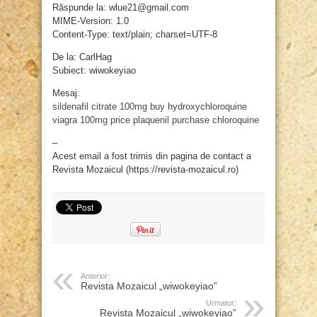
Răspunde la: wlue21@gmail.com
MIME-Version: 1.0
Content-Type: text/plain; charset=UTF-8
De la: CarlHag
Subiect: wiwokeyiao
Mesaj:
sildenafil citrate 100mg
buy hydroxychloroquine
viagra 100mg price
plaquenil
purchase chloroquine
–
Acest email a fost trimis din pagina de contact a
Revista Mozaicul (https://revista-mozaicul.ro)
Anterior:
Revista Mozaicul „wiwokeyiao”
Urmator:
Revista Mozaicul „wiwokeyiao”