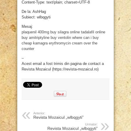
Content-Type: text/plain; charset=UTF-8
De la: AshHag
Subiect: wlbqgyti
Mesaj:
plaquenil 400mg
buy silagra online
tadalafil online
buy amitriptyline
buy ventolin
where can i buy
cheap kamagra
erythromycin cream over the
counter
–
Acest email a fost trimis din pagina de contact a
Revista Mozaicul (https://revista-mozaicul.ro)
Anterior:
Revista Mozaicul „wlbqgyti”
Urmator:
Revista Mozaicul „wlbqgyti”