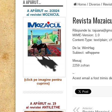
A APĂRUT…
Home
/
Diverse
/
Revis
A APĂRUT nr. 2/2024
al revistei MOZAICUL
Revista Mozaic
Răspunde la: tajuana@gma
MIME-Version: 1.0
Content-Type: text/plain; 
De la: WimHag
Subiect: wlhqqwne
Mesaj:
2259 zofran
–
Acest email a fost trimis d
(click pe imagine
pentru
cuprins)
A APĂRUT nr. 19
al revistei ANTILETHE
Anterior:
Revista Mozaicul „