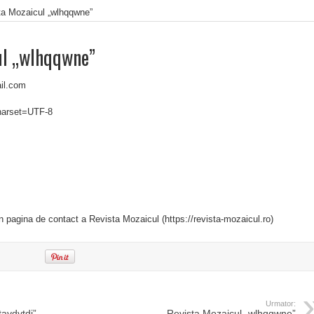
ta Mozaicul „wlhqqwne”
ul „wlhqqwne”
il.com
charset=UTF-8
in pagina de contact a Revista Mozaicul (https://revista-mozaicul.ro)
Urmator:
tavdvtdj”
Revista Mozaicul „wlhqqwne”