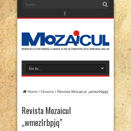
Home
/
Diverse
/
Revista Mozaicul „wmezlrbpjq”
Revista Mozaicul
„wmezlrbpjq”