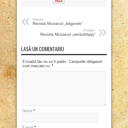
Anterior:
Revista Mozaicul „iidgpxwe”
Urmator:
Revista Mozaicul „wmezlrbpjq”
LASĂ UN COMENTARIU
E-mailul tău nu va fi public. Campurile obligatorii
sunt marcate cu:
*
Nume
*
E-mail
*