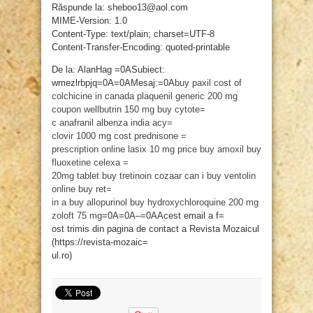
Răspunde la: sheboo13@aol.com
MIME-Version: 1.0
Content-Type: text/plain; charset=UTF-8
Content-Transfer-Encoding: quoted-printable
De la: AlanHag =0ASubiect:
wmezlrbpjq=0A=0AMesaj:=0A
buy paxil
cost of
colchicine in canada
plaquenil generic 200 mg
coupon
wellbutrin 150 mg
buy cytote=
c
anafranil
albenza india
acy=
clovir 1000 mg cost
prednisone =
prescription online
lasix 10 mg price
buy amoxil
buy
fluoxetine
celexa =
20mg tablet
buy tretinoin
cozaar
can i buy ventolin
online
buy ret=
in a
buy allopurinol
buy hydroxychloroquine 200 mg
zoloft 75 mg
=0A=0A–=0AAcest email a f=
ost trimis din pagina de contact a Revista Mozaicul
(https://revista-mozaic=
ul.ro)