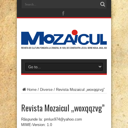
Home
/
Diverse
/
Revista Mozaicul „woxqqzvg”
Revista Mozaicul „woxqqzvg”
Răspunde la: pmlux974@yahoo.com
MIME-Version: 1.0