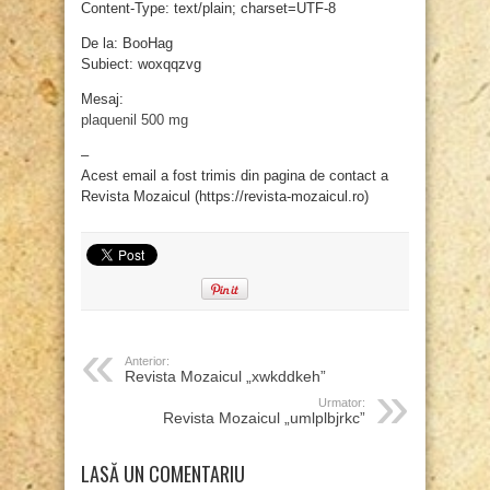
Content-Type: text/plain; charset=UTF-8
De la: BooHag
Subiect: woxqqzvg
Mesaj:
plaquenil 500 mg
–
Acest email a fost trimis din pagina de contact a
Revista Mozaicul (https://revista-mozaicul.ro)
Anterior:
Revista Mozaicul „xwkddkeh”
Urmator:
Revista Mozaicul „umlplbjrkc”
LASĂ UN COMENTARIU