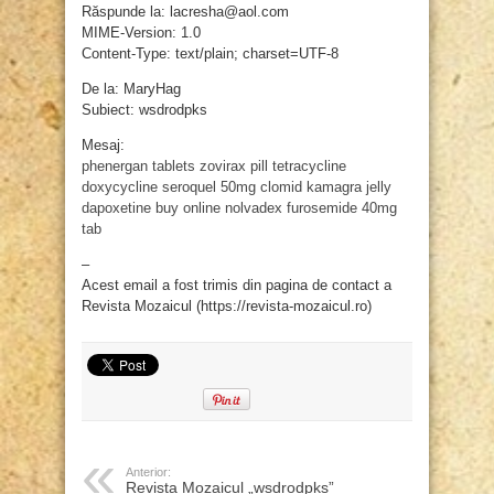
Răspunde la: lacresha@aol.com
MIME-Version: 1.0
Content-Type: text/plain; charset=UTF-8
De la: MaryHag
Subiect: wsdrodpks
Mesaj:
phenergan tablets
zovirax pill
tetracycline
doxycycline
seroquel 50mg
clomid
kamagra jelly
dapoxetine buy online
nolvadex
furosemide 40mg
tab
–
Acest email a fost trimis din pagina de contact a
Revista Mozaicul (https://revista-mozaicul.ro)
Anterior:
Revista Mozaicul „wsdrodpks”